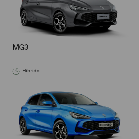
MG3
Híbrido