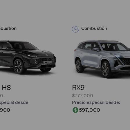
bustión
Combustión
 HS
RX9
00
$777,000
special desde:
Precio especial desde:
,900
597,000