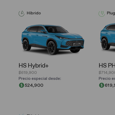
Híbrido
Plug
HS Hybrid+
HS P
$619,900
$714,90
Precio especial desde:
Precio e
524,900
619