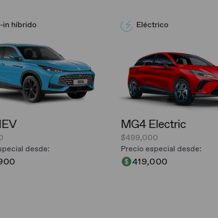
-in híbrido
Eléctrico
HEV
MG4 Electric
0
$499,000
special desde:
Precio especial desde:
,900
419,000