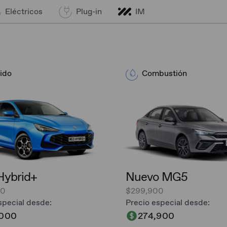
Eléctricos
Plug-in
IM
ido
Combustión
ybrid+​
Nuevo MG5
00
$299,900
special desde:
Precio especial desde:
,000
274,900