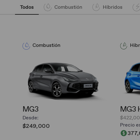
Todos
Combustión
Híbridos
Combustión
Híbr
MG3
MG3 H
Desde:
$422,0
Precio e
$249,000
377